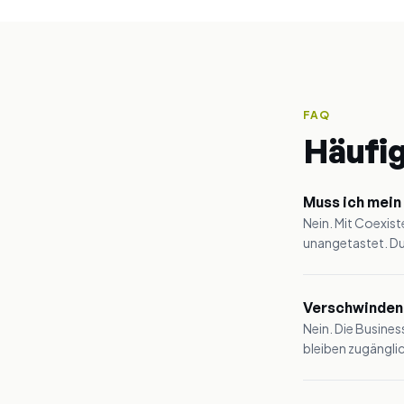
FAQ
Häufi
Muss ich mein
Nein. Mit Coexis
unangetastet. Du
Verschwinden
Nein. Die Busine
bleiben zugänglic