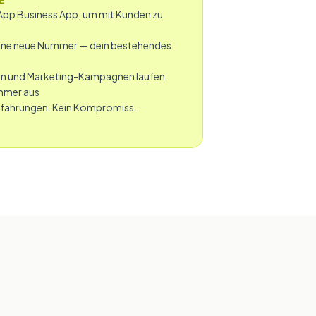
CE
App Business App, um mit Kunden zu
eine neue Nummer — dein bestehendes
en und Marketing-Kampagnen laufen
ummer aus
rfahrungen. Kein Kompromiss.