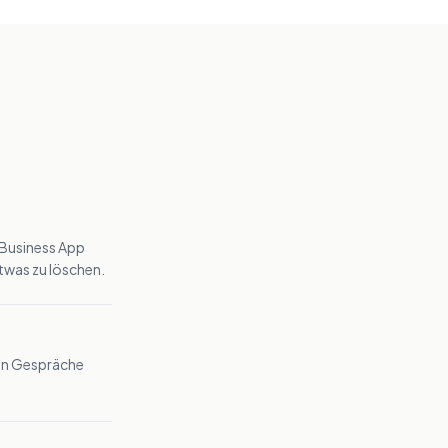
 Business App
was zu löschen.
den Gespräche