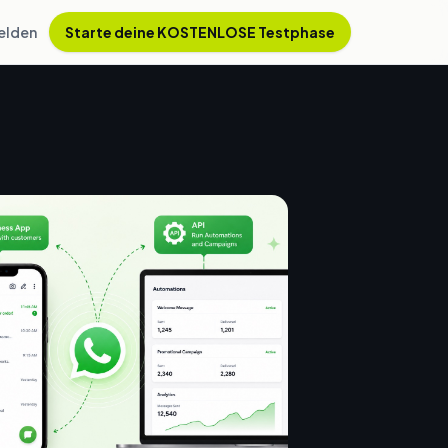
elden
Starte deine KOSTENLOSE Testphase