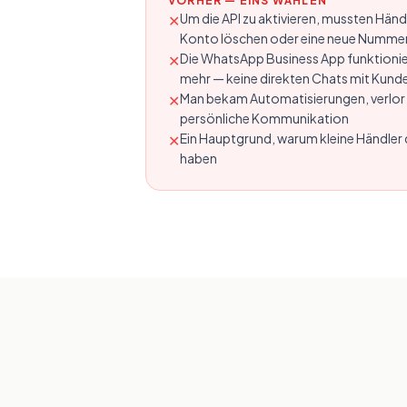
VORHER — EINS WÄHLEN
Um die API zu aktivieren, mussten Hän
✕
Konto löschen oder eine neue Nummer 
Die WhatsApp Business App funktionie
✕
mehr — keine direkten Chats mit Kund
Man bekam Automatisierungen, verlor 
✕
persönliche Kommunikation
Ein Hauptgrund, warum kleine Händler
✕
haben