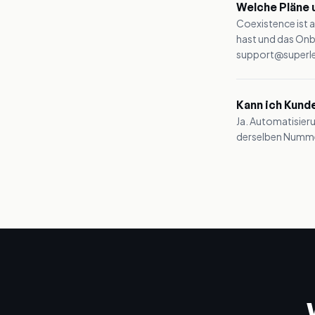
Welche Pläne 
Coexistence ist a
hast und das Onb
support@superlem
Kann ich Kund
Ja. Automatisieru
derselben Numm