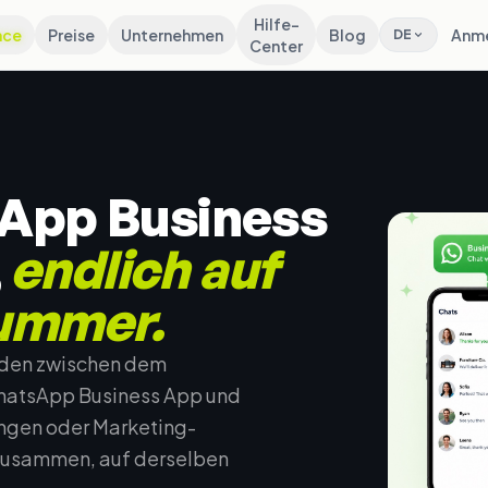
Hilfe-
nce
Preise
Unternehmen
Blog
Anm
DE
Center
App Business
,
endlich auf
ummer.
eiden zwischen dem
hatsApp Business App und
ngen oder Marketing-
zusammen, auf derselben