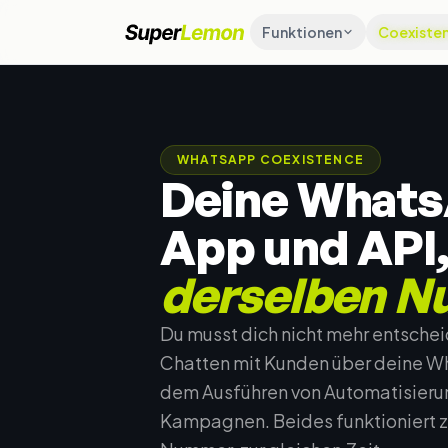
Funktionen
Coexiste
WHATSAPP COEXISTENCE
Deine Whats
App und API
derselben N
Du musst dich nicht mehr entsch
Chatten mit Kunden über deine W
dem Ausführen von Automatisieru
Kampagnen. Beides funktioniert 