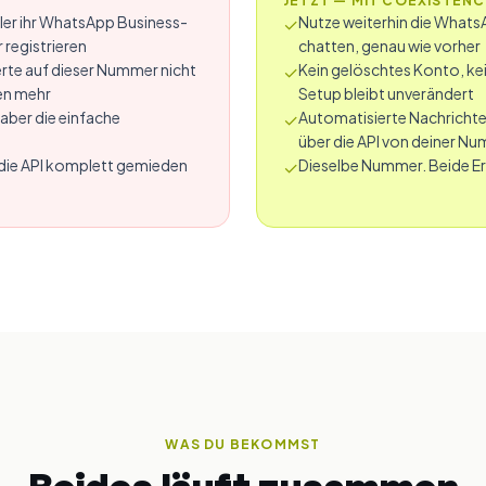
JETZT — MIT COEXISTEN
dler ihr WhatsApp Business-
Nutze weiterhin die Whats
✓
registrieren
chatten, genau wie vorher
rte auf dieser Nummer nicht
Kein gelöschtes Konto, k
✓
en mehr
Setup bleibt unverändert
aber die einfache
Automatisierte Nachricht
✓
über die API von deiner N
 die API komplett gemieden
Dieselbe Nummer. Beide E
✓
WAS DU BEKOMMST