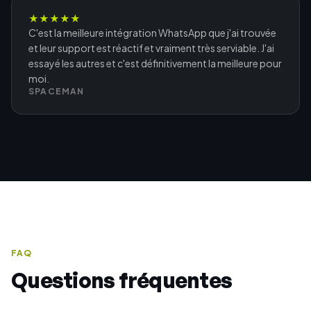
★
★
★
★
★
C'est la meilleure intégration WhatsApp que j'ai trouvée
et leur support est réactif et vraiment très serviable. J'ai
essayé les autres et c'est définitivement la meilleure pour
moi.
SPACEMAN
FAQ
Questions fréquentes