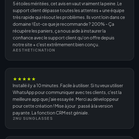
5 étoiles méritées, cet avis en vaut vraiment la peine. Le
support client dépasse toutes les attentes + une équipe
très rapide qui résout les problèmes. Ils vont loin dans ce
domaine ! Est-ce que je recommande ? 200% - Ça
récupère les paniers, ça nous aide à instaurer la
confiance avec le support client qu'on offre depuis
notre site + c'est extrêmement bien conçu.
AESTHETICNATION
★
★
★
★
★
Installé il y a 10 minutes. Facile à utiliser. Si tu veux utiliser
WhatsApp pour communiquer avec tes clients, c'est la
meilleure app que j'aie essayée. Merci au développeur
pour cette création ! Mise à jour : passé à la version
payante. La fonction CRM est géniale.
2NU SUNGLASSES