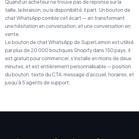
Quand un acheteur ne trouve pas de réponse sur la
taille, la livraison, ou la disponibilité, il part. Un bouton de
chat WhatsApp comble cet écart — en transformant
une hésitation en conversation, et une conversation en
vente.
Le bouton de chat WhatsApp de SuperLemon est utilisé
par plus de 20 000 boutiques Shopify dans 150 pays. Il
est gratuit pour commencer, s'installe en moins de deux
minutes, et est entièrement personnalisable — position
du bouton, texte du CTA, message d'accueil, horaires, et
jusqu'à 5 agents de support.