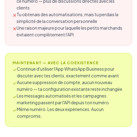
ce numéro — plus de discussions directes avec les
clients
Tu obtenais des automatisations, mais tu perdais la
✕
simplicité de la conversation personnelle
Une raison majeure pour laquelle les petits marchands
✕
évitaient complètement l'API
MAINTENANT — AVEC LA COEXISTENCE
Continue d'utiliser l'App WhatsApp Business pour
✓
discuter avec tes clients, exactement comme avant
Aucune suppression de compte, aucun nouveau
✓
numéro — ta configuration existante reste inchangée
Les messages automatisés et les campagnes
✓
marketing passent par l'API depuis ton numéro
Même numéro. Les deux expériences. Aucun
✓
compromis.