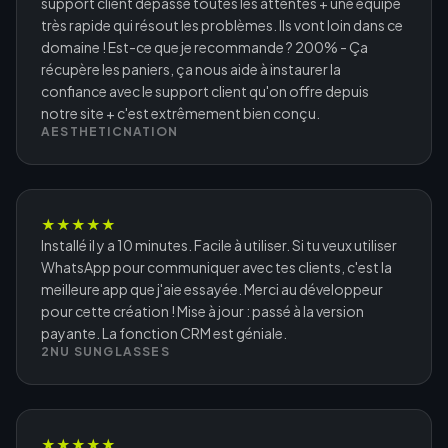
support client dépasse toutes les attentes + une équipe
très rapide qui résout les problèmes. Ils vont loin dans ce
domaine ! Est-ce que je recommande ? 200% - Ça
récupère les paniers, ça nous aide à instaurer la
confiance avec le support client qu'on offre depuis
notre site + c'est extrêmement bien conçu.
AESTHETICNATION
★
★
★
★
★
Installé il y a 10 minutes. Facile à utiliser. Si tu veux utiliser
WhatsApp pour communiquer avec tes clients, c'est la
meilleure app que j'aie essayée. Merci au développeur
pour cette création ! Mise à jour : passé à la version
payante. La fonction CRM est géniale.
2NU SUNGLASSES
★
★
★
★
★