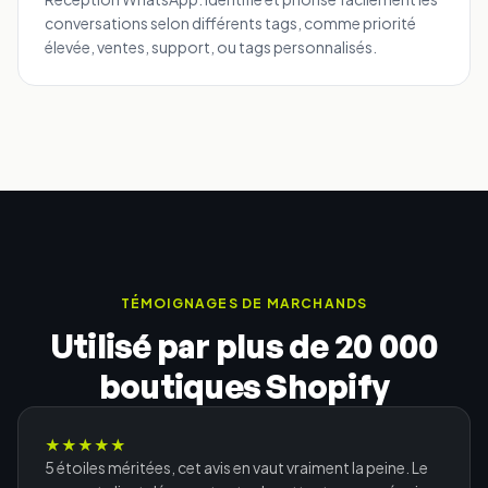
conversations selon différents tags, comme priorité
élevée, ventes, support, ou tags personnalisés.
TÉMOIGNAGES DE MARCHANDS
Utilisé par plus de 20 000
boutiques Shopify
★
★
★
★
★
5 étoiles méritées, cet avis en vaut vraiment la peine. Le