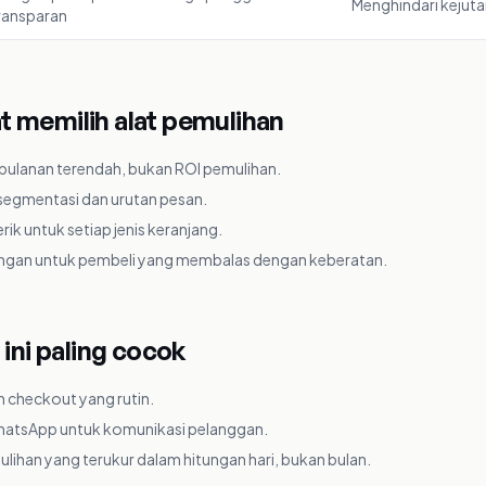
Menghindari kejut
ransparan
 memilih alat pemulihan
 bulanan terendah, bukan ROI pemulihan.
segmentasi dan urutan pesan.
k untuk setiap jenis keranjang.
ngan untuk pembeli yang membalas dengan keberatan.
 ini paling cocok
 checkout yang rutin.
atsApp untuk komunikasi pelanggan.
lihan yang terukur dalam hitungan hari, bukan bulan.