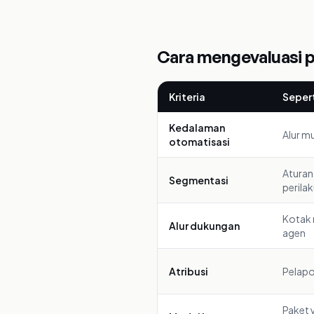
Cara mengevaluasi 
Kriteria
Sepert
Kedalaman
Alur m
otomatisasi
Aturan
Segmentasi
perila
Kotak 
Alur dukungan
agen
Atribusi
Pelapo
Paket 