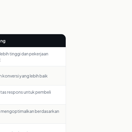
ing
lebih tinggi dan pekerjaan
t
 konversi yang lebih baik
itas respons untuk pembeli
 mengoptimalkan berdasarkan