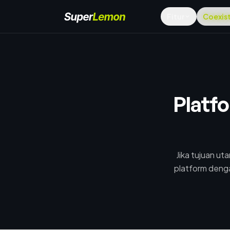
Fitur
Coexis
Platf
Jika tujuan u
platform denga