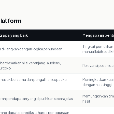
platform
i apa yang baik
Mengapa ini pent
Tingkat pemulihan 
ulti-langkah dengan logika penundaan
manual lebih sediki
 berdasarkan nilai keranjang, audiens,
Relevansi pesan dan
ku toko
masuk bersama dan pengalihan cepat ke
Meningkatkan kual
dengan niat tinggi
Memungkinkan tim
ran pendapatan yang dipulihkan secara jelas
hasil
yang dapat diprediksi + harga penggunaan