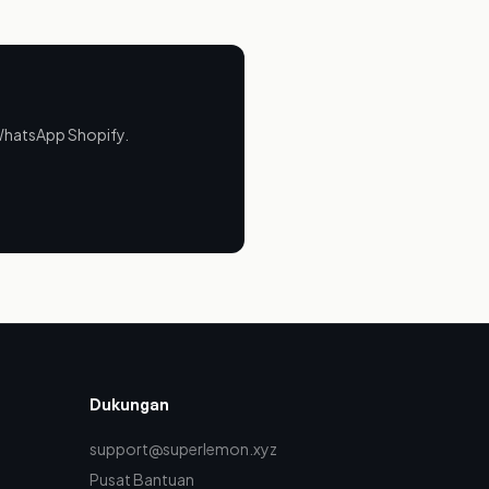
 WhatsApp Shopify.
Dukungan
support@superlemon.xyz
Pusat Bantuan