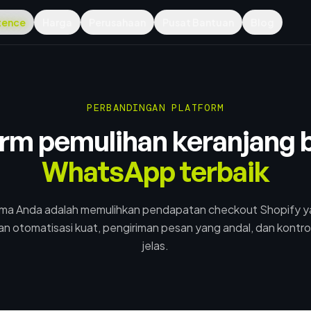
tence
Harga
Perusahaan
Pusat Bantuan
Blog
PERBANDINGAN PLATFORM
orm pemulihan keranjang b
WhatsApp terbaik
tama Anda adalah memulihkan pendapatan checkout Shopify yang
n otomatisasi kuat, pengiriman pesan yang andal, dan kontro
jelas.