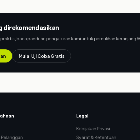
ng direkomendasikan
g praktis, baca panduan pengaturan kami untuk pemulihan keranjang
ran
Mulai Uji Coba Gratis
sahaan
Legal
Kebijakan Privasi
n Pelanggan
Syarat & Ketentuan