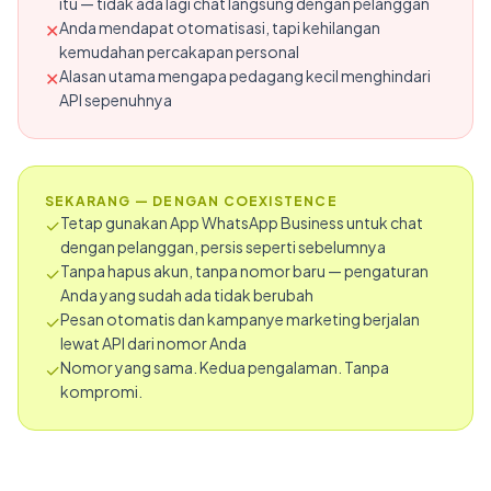
itu — tidak ada lagi chat langsung dengan pelanggan
Anda mendapat otomatisasi, tapi kehilangan
✕
kemudahan percakapan personal
Alasan utama mengapa pedagang kecil menghindari
✕
API sepenuhnya
SEKARANG — DENGAN COEXISTENCE
Tetap gunakan App WhatsApp Business untuk chat
✓
dengan pelanggan, persis seperti sebelumnya
Tanpa hapus akun, tanpa nomor baru — pengaturan
✓
Anda yang sudah ada tidak berubah
Pesan otomatis dan kampanye marketing berjalan
✓
lewat API dari nomor Anda
Nomor yang sama. Kedua pengalaman. Tanpa
✓
kompromi.