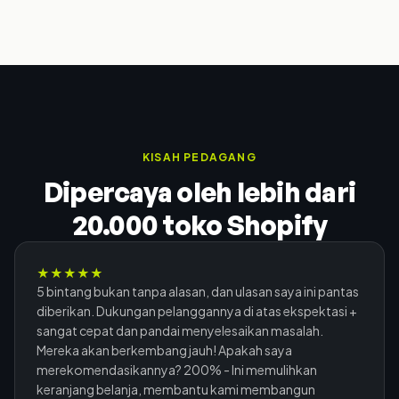
KISAH PEDAGANG
Dipercaya oleh lebih dari
20.000 toko Shopify
★
★
★
★
★
5 bintang bukan tanpa alasan, dan ulasan saya ini pantas
diberikan. Dukungan pelanggannya di atas ekspektasi +
sangat cepat dan pandai menyelesaikan masalah.
Mereka akan berkembang jauh! Apakah saya
merekomendasikannya? 200% - Ini memulihkan
keranjang belanja, membantu kami membangun