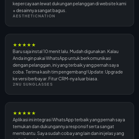
kepercayaan lewat dukungan pelanggan di website kami
+ desainnya sangat bagus.
AESTHETICNATION
★
★
★
★
★
Baru saja instal 10 menit lalu. Mudah digunakan. Kalau
Anda ingin pakai WhatsApp untuk berkomunikasi
dengan pelanggan, ini yang terbaik yang pernah saya
coba. Terima kasih tim pengembang! Update: Upgrade
ke versi berbayar. Fitur CRM-nya luar biasa.
2NU SUNGLASSES
★
★
★
★
★
Aplikasi ini integrasi WhatsApp terbaik yang pernah saya
temukan dan dukungannya responsif serta sangat
membantu. Saya sudah coba yang lain dan ini jelas yang