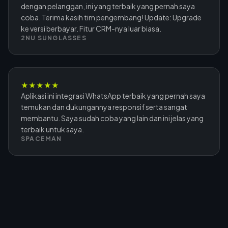
dengan pelanggan, ini yang terbaik yang pernah saya
coba. Terima kasih tim pengembang! Update: Upgrade
ke versi berbayar. Fitur CRM-nya luar biasa.
2NU SUNGLASSES
★
★
★
★
★
Aplikasi ini integrasi WhatsApp terbaik yang pernah saya
temukan dan dukungannya responsif serta sangat
membantu. Saya sudah coba yang lain dan ini jelas yang
terbaik untuk saya.
SPACEMAN