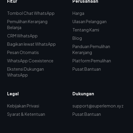
Fitur
Perusahaan
Tombol Chat WhatsApp
Harga
Pemulihan Keranjang
Ulasan Pelanggan
Belanja
Tentang Kami
CRM WhatsApp
Blog
Bagikan lewat WhatsApp
Panduan Pemulihan
Pesan Otomatis
Keranjang
WhatsApp Coexistence
Platform Pemulihan
Ekstensi Dukungan
Pusat Bantuan
WhatsApp
Legal
Dukungan
Kebijakan Privasi
support@superlemon.xyz
Syarat & Ketentuan
Pusat Bantuan