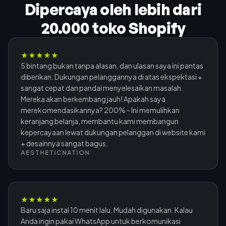
Dipercaya oleh lebih dari
20.000 toko Shopify
★
★
★
★
★
5 bintang bukan tanpa alasan, dan ulasan saya ini pantas
diberikan. Dukungan pelanggannya di atas ekspektasi +
sangat cepat dan pandai menyelesaikan masalah.
Mereka akan berkembang jauh! Apakah saya
merekomendasikannya? 200% - Ini memulihkan
keranjang belanja, membantu kami membangun
kepercayaan lewat dukungan pelanggan di website kami
+ desainnya sangat bagus.
AESTHETICNATION
★
★
★
★
★
Baru saja instal 10 menit lalu. Mudah digunakan. Kalau
Anda ingin pakai WhatsApp untuk berkomunikasi