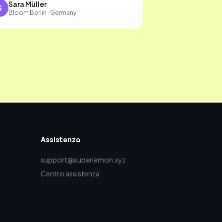
Sara Müller
S
Bloom Berlin · Germany
Assistenza
support@superlemon.xyz
Centro assistenza