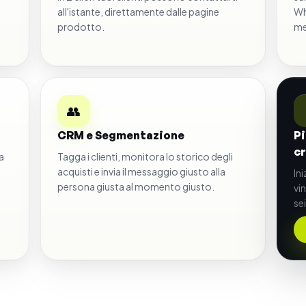
all'istante, direttamente dalle pagine
Wh
prodotto.
me
👥
CRM e Segmentazione
Pi
cr
a
Tagga i clienti, monitora lo storico degli
acquisti e invia il messaggio giusto alla
In
persona giusta al momento giusto.
vi
se