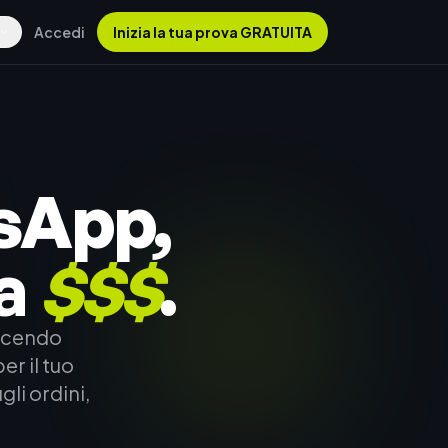
Accedi
Inizia la tua prova GRATUITA
tsApp,
a
$$$
.
escendo
r il tuo
li ordini,