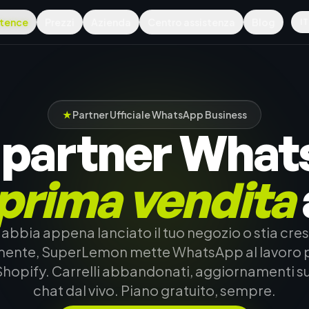
tence
Prezzi
Azienda
Centro assistenza
Blog
IT
★
Partner Ufficiale WhatsApp Business
o partner Wha
prima vendita
 abbia appena lanciato il tuo negozio o stia cr
ente, SuperLemon mette WhatsApp al lavoro pe
hopify. Carrelli abbandonati, aggiornamenti sug
chat dal vivo. Piano gratuito, sempre.