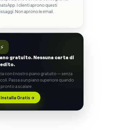
atsApp. I clienti aprono questi
ssaggi. Non aprono le email.
⚡
ano gratuito. Nessuna carta di
edito.
izia con il nostro piano gratuito — senza
ncoli. Passa a un piano superiore quando
i pronto a scalare.
Installa Gratis
→