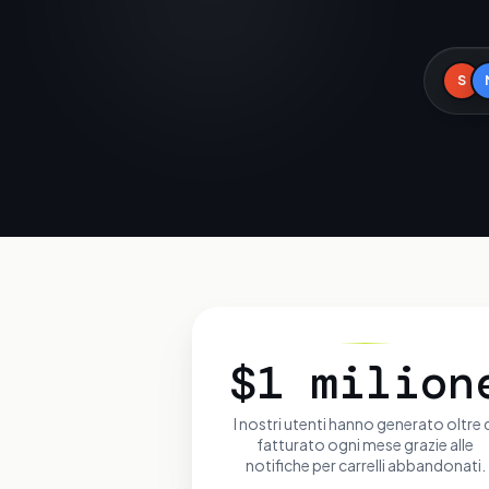
S
$1 milion
I nostri utenti hanno generato oltre
fatturato ogni mese grazie alle
notifiche per carrelli abbandonati.