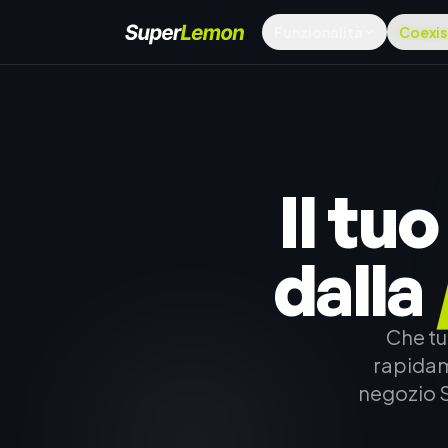
Funzionalità
Coexis
Il tu
dalla
Che tu
rapidam
negozio S