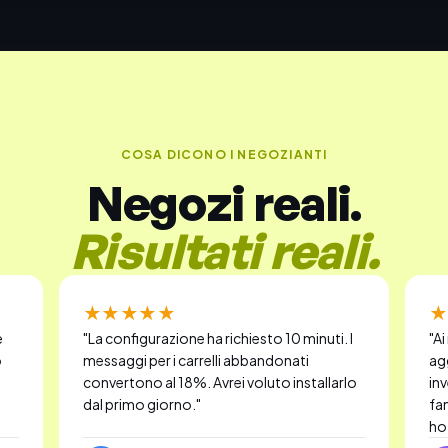
COSA DICONO I NEGOZIANTI
Negozi reali.
Risultati reali.
★★★★★
★
e
"
La configurazione ha richiesto 10 minuti. I
"
Ai
o
messaggi per i carrelli abbandonati
ag
convertono al 18%. Avrei voluto installarlo
inv
dal primo giorno.
"
fa
ho