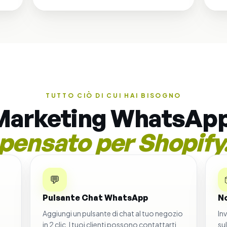
TUTTO CIÒ DI CUI HAI BISOGNO
Marketing WhatsApp
pensato per Shopify
💬
Pulsante Chat WhatsApp
No
Aggiungi un pulsante di chat al tuo negozio
In
in 2 clic. I tuoi clienti possono contattarti
su