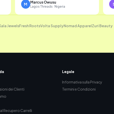
Marcus Owusu
M
Lagos Threads · Nigeria
Kala Jewels
Fresh Roots
Volta Supply
Nomad Apparel
Zuri Beauty
da
Legale
Informativa sulla Privacy
ioni dei Clienti
Termini e Condizioni
iamo
al Recupero Carrelli