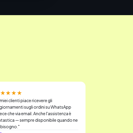
★★★★
 miei clienti piace ricevere gli
giornamenti sugli ordini su WhatsApp
ece che via email. Anche l'assistenza è
ntastica — sempre disponibile quando ne
 bisogno.
"