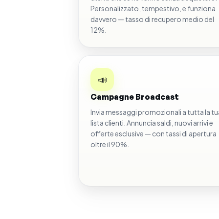
Personalizzato, tempestivo, e funziona
davvero — tasso di recupero medio del
12%.
📣
Campagne Broadcast
Invia messaggi promozionali a tutta la tu
lista clienti. Annuncia saldi, nuovi arrivi e
offerte esclusive — con tassi di apertura
oltre il 90%.