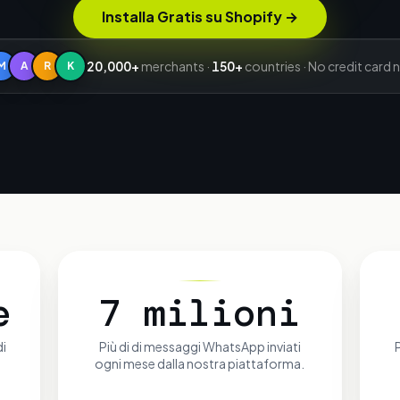
Installa Gratis su Shopify
→
20,000+
merchants ·
150+
countries · No credit card
M
A
R
K
e
7 milioni
di
Più di
di messaggi WhatsApp inviati
ogni mese dalla nostra piattaforma.