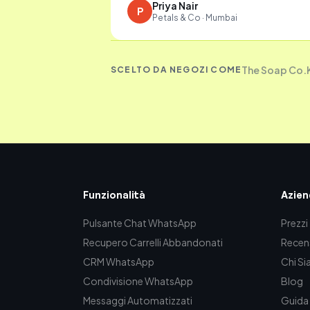
Priya Nair
P
Petals & Co · Mumbai
The Soap Co.
SCELTO DA NEGOZI COME
Funzionalità
Azien
Pulsante Chat WhatsApp
Prezzi
Recupero Carrelli Abbandonati
Recens
CRM WhatsApp
Chi S
Condivisione WhatsApp
Blog
Messaggi Automatizzati
Guida 