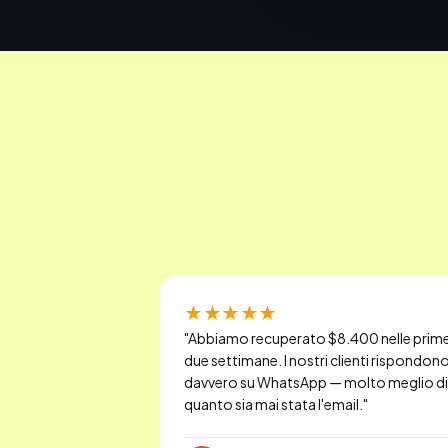
★★★★★
"
Abbiamo recuperato $8.400 nelle prim
due settimane. I nostri clienti rispondon
davvero su WhatsApp — molto meglio di
quanto sia mai stata l'email.
"