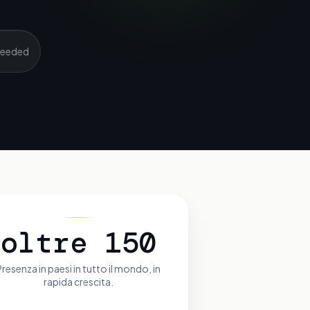
 needed
oltre 150
Presenza in
paesi in tutto il mondo, in
rapida crescita.