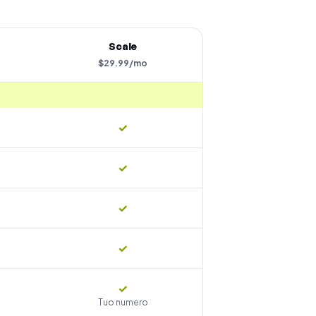
Scale
$
29.99
/
mo
✓
✓
✓
✓
✓
Tuo numero