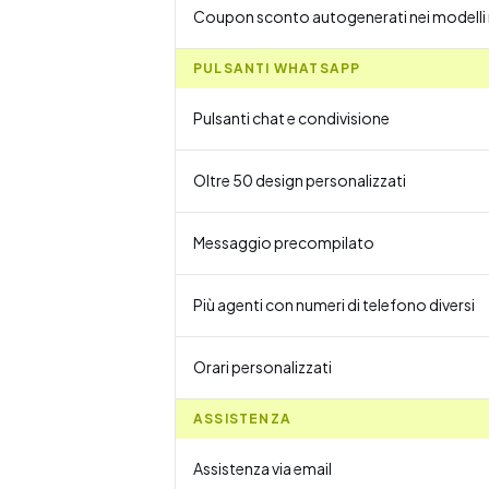
Coupon sconto autogenerati nei modelli
PULSANTI WHATSAPP
Pulsanti chat e condivisione
Oltre 50 design personalizzati
Messaggio precompilato
Più agenti con numeri di telefono diversi
Orari personalizzati
ASSISTENZA
Assistenza via email