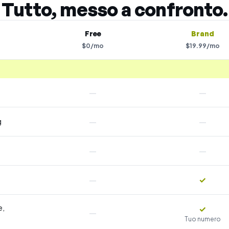
Tutto, messo a confronto.
Free
Brand
$
0
/
mo
$
19.99
/
mo
—
—
—
—
g
—
—
—
✓
e,
✓
—
Tuo numero