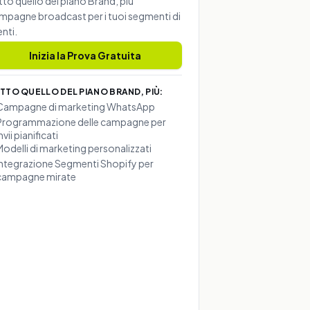
tto quello del piano Brand, più
mpagne broadcast per i tuoi segmenti di
enti.
Inizia la Prova Gratuita
TTO QUELLO DEL PIANO BRAND, PIÙ:
Campagne di marketing WhatsApp
Programmazione delle campagne per
nvii pianificati
Modelli di marketing personalizzati
Integrazione Segmenti Shopify per
campagne mirate