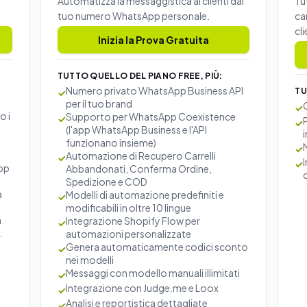
Automatizza la messaggistica ai clienti dal
Tu
tuo numero WhatsApp personale.
ca
cli
Inizia la Prova Gratuita
TUTTO QUELLO DEL PIANO FREE, PIÙ:
p
Numero privato WhatsApp Business API
TU
✓
per il tuo brand
✓
o i
Supporto per WhatsApp Coexistence
✓
✓
(l'app WhatsApp Business e l'API
i
funzionano insieme)
✓
Automazione di Recupero Carrelli
✓
✓
pp
Abbandonati, Conferma Ordine,
Spedizione e COD
a
Modelli di automazione predefiniti e
✓
modificabili in oltre 10 lingue
a
Integrazione Shopify Flow per
✓
.
automazioni personalizzate
Genera automaticamente codici sconto
✓
nei modelli
Messaggi con modello manuali illimitati
✓
Integrazione con Judge.me e Loox
✓
Analisi e reportistica dettagliate
✓