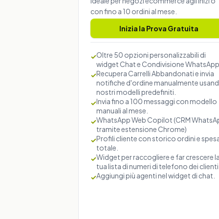
Ideale per negozi ecommerce agli inizi o
con fino a 10 ordini al mese.
Inizia la Prova Gratuita
Oltre 50 opzioni personalizzabili di
✓
widget Chat e Condivisione WhatsAp
Recupera Carrelli Abbandonati e invia
✓
notifiche d'ordine manualmente usand
nostri modelli predefiniti.
Invia fino a 100 messaggi con modello
✓
manuali al mese.
WhatsApp Web Copilot (CRM WhatsA
✓
tramite estensione Chrome)
Profili cliente con storico ordini e spes
✓
totale.
Widget per raccogliere e far crescere l
✓
tua lista di numeri di telefono dei clienti
Aggiungi più agenti nel widget di chat.
✓