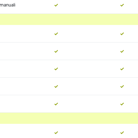
✓
✓
 manuali
✓
✓
✓
✓
✓
✓
✓
✓
✓
✓
✓
✓