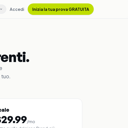
Accedi
Inizia la tua prova GRATUITA
enti.
e
 tuo.
cale
$
29.99
/
mo