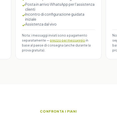
Posta in arrivo WhatsApp per l'assistenza
✓
clienti
Incontro di configurazione guidata
✓
iniziale
Assistenza dal vivo
✓
Nota: i messaggi inviati sono a pagamento
No
separatamente —
prezzo per messaggio
in
se
base al paese di consegna (anche durante la
ba
prova gratuita).
pro
CONFRONTA I PIANI