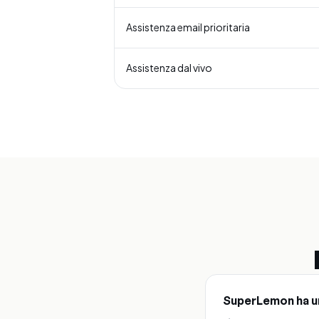
Assistenza email prioritaria
Assistenza dal vivo
SuperLemon ha un