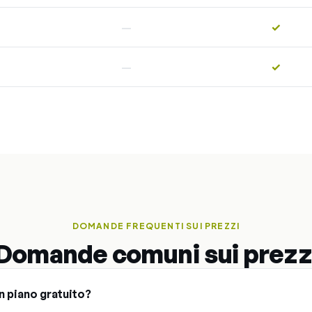
—
✓
—
✓
DOMANDE FREQUENTI SUI PREZZI
Domande comuni sui prezz
 piano gratuito?