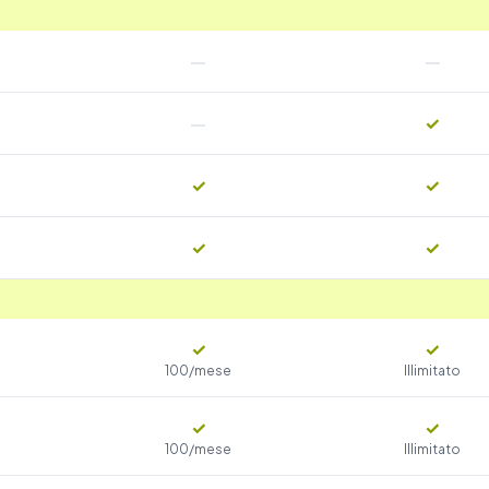
—
—
—
✓
✓
✓
✓
✓
✓
✓
100/mese
Illimitato
✓
✓
100/mese
Illimitato