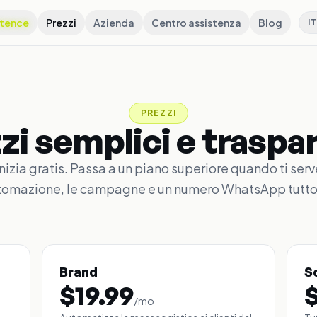
tence
Prezzi
Azienda
Centro assistenza
Blog
IT
PREZZI
zi semplici e traspar
Inizia gratis. Passa a un piano superiore quando ti serv
tomazione, le campagne e un numero WhatsApp tutto
Brand
S
$
19.99
/
mo