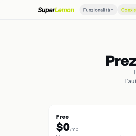
Funzionalità
Coexis
Prez
l'au
Free
$
0
/
mo