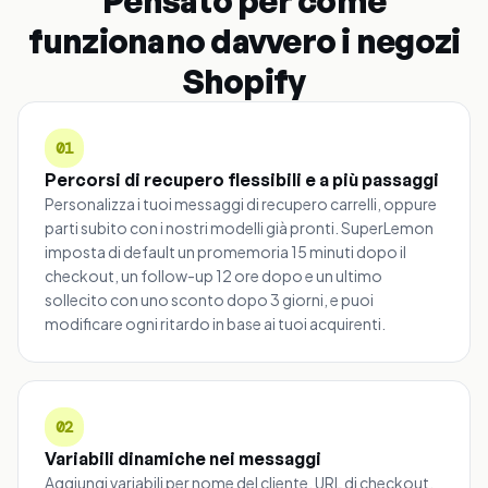
Pensato per come
funzionano davvero i negozi
Shopify
01
Percorsi di recupero flessibili e a più passaggi
Personalizza i tuoi messaggi di recupero carrelli, oppure
parti subito con i nostri modelli già pronti. SuperLemon
imposta di default un promemoria 15 minuti dopo il
checkout, un follow-up 12 ore dopo e un ultimo
sollecito con uno sconto dopo 3 giorni, e puoi
modificare ogni ritardo in base ai tuoi acquirenti.
02
Variabili dinamiche nei messaggi
Aggiungi variabili per nome del cliente, URL di checkout,