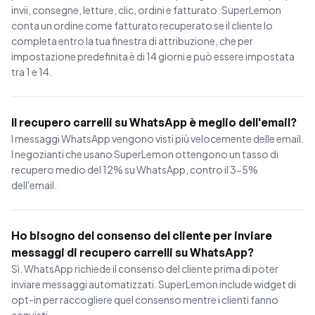
invii, consegne, letture, clic, ordini e fatturato. SuperLemon
conta un ordine come fatturato recuperato se il cliente lo
completa entro la tua finestra di attribuzione, che per
impostazione predefinita è di 14 giorni e può essere impostata
tra 1 e 14.
Il recupero carrelli su WhatsApp è meglio dell'email?
I messaggi WhatsApp vengono visti più velocemente delle email.
I negozianti che usano SuperLemon ottengono un tasso di
recupero medio del 12% su WhatsApp, contro il 3-5%
dell'email.
Ho bisogno del consenso del cliente per inviare
messaggi di recupero carrelli su WhatsApp?
Sì. WhatsApp richiede il consenso del cliente prima di poter
inviare messaggi automatizzati. SuperLemon include widget di
opt-in per raccogliere quel consenso mentre i clienti fanno