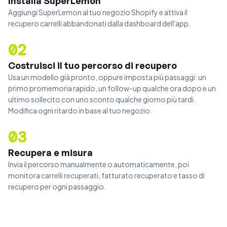
Installa SuperLemon
Aggiungi SuperLemon al tuo negozio Shopify e attiva il
recupero carrelli abbandonati dalla dashboard dell'app.
02
Costruisci il tuo percorso di recupero
Usa un modello già pronto, oppure imposta più passaggi: un
primo promemoria rapido, un follow-up qualche ora dopo e un
ultimo sollecito con uno sconto qualche giorno più tardi.
Modifica ogni ritardo in base al tuo negozio.
03
Recupera e misura
Invia il percorso manualmente o automaticamente, poi
monitora carrelli recuperati, fatturato recuperato e tasso di
recupero per ogni passaggio.