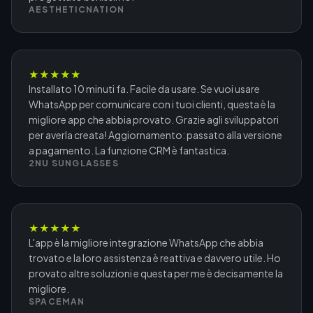
AESTHETICNATION
★
★
★
★
★
Installato 10 minuti fa. Facile da usare. Se vuoi usare
WhatsApp per comunicare con i tuoi clienti, questa è la
migliore app che abbia provato. Grazie agli sviluppatori
per averla creata! Aggiornamento: passato alla versione
a pagamento. La funzione CRM è fantastica.
2NU SUNGLASSES
★
★
★
★
★
L'app è la migliore integrazione WhatsApp che abbia
trovato e la loro assistenza è reattiva e davvero utile. Ho
provato altre soluzioni e questa per me è decisamente la
migliore.
SPACEMAN