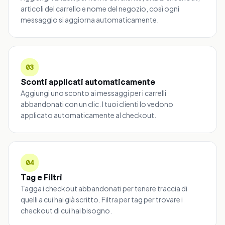
articoli del carrello e nome del negozio, così ogni
messaggio si aggiorna automaticamente.
03
Sconti applicati automaticamente
Aggiungi uno sconto ai messaggi per i carrelli
abbandonati con un clic. I tuoi clienti lo vedono
applicato automaticamente al checkout.
04
Tag e Filtri
Tagga i checkout abbandonati per tenere traccia di
quelli a cui hai già scritto. Filtra per tag per trovare i
checkout di cui hai bisogno.