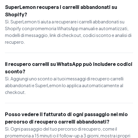
SuperLemon recupera i carrelli abbandonati su
Shopify?
Sì. SuperLemon ti aiuta a recuperare i carrelli abbandonati su
Shopify con promemoria WhatsApp manuali e automatizzati,
modelli di messaggio, link di checkout, codici sconto e analisi di
recupero.
Il recupero carrelli su WhatsApp può includere codici
sconto?
Sì. Aggiungi uno sconto ai tuoi messaggi di recupero carrelli
abbandonati e SuperLemon lo applica automaticamente al
checkout.
Posso vedere il fatturato di ogni passaggio nel mio
percorso di recupero carrelli abbandonati?
Sì. Ogni passaggio del tuo percorso di recupero, come il
promemoria a 15 minuti o il follow-up a 3 giorni, mostra i propri