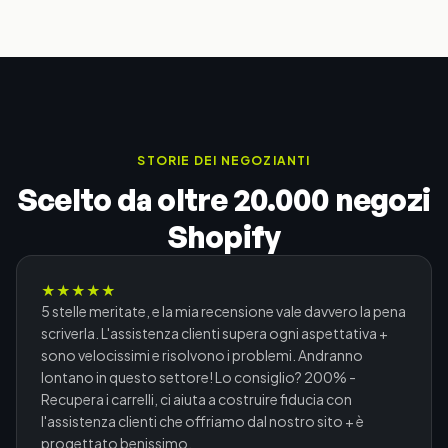
STORIE DEI NEGOZIANTI
Scelto da oltre 20.000 negozi
Shopify
★
★
★
★
★
5 stelle meritate, e la mia recensione vale davvero la pena
scriverla. L'assistenza clienti supera ogni aspettativa +
sono velocissimi e risolvono i problemi. Andranno
lontano in questo settore! Lo consiglio? 200% -
Recupera i carrelli, ci aiuta a costruire fiducia con
l'assistenza clienti che offriamo dal nostro sito + è
progettato benissimo.