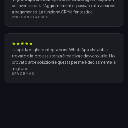
per averla creata! Aggiornamento: passato alla versione
a pagamento. La funzione CRM è fantastica.
2NU SUNGLASSES
★
★
★
★
★
L'app è la migliore integrazione WhatsApp che abbia
trovato e la loro assistenza è reattiva e davvero utile. Ho
provato altre soluzioni e questa per me è decisamente la
migliore.
SPACEMAN