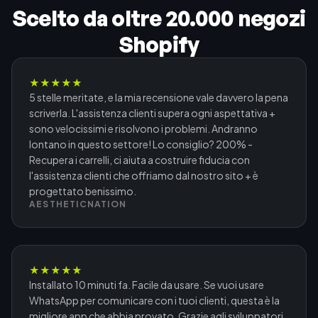
Scelto da oltre 20.000 negozi
Shopify
★
★
★
★
★
5 stelle meritate, e la mia recensione vale davvero la pena
scriverla. L'assistenza clienti supera ogni aspettativa +
sono velocissimi e risolvono i problemi. Andranno
lontano in questo settore! Lo consiglio? 200% -
Recupera i carrelli, ci aiuta a costruire fiducia con
l'assistenza clienti che offriamo dal nostro sito + è
progettato benissimo.
AESTHETICNATION
★
★
★
★
★
Installato 10 minuti fa. Facile da usare. Se vuoi usare
WhatsApp per comunicare con i tuoi clienti, questa è la
migliore app che abbia provato. Grazie agli sviluppatori