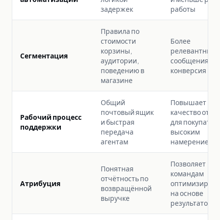
задержек
работы
Правила по
стоимости
Более
корзины,
релевантные
Сегментация
аудитории,
сообщения и
поведению в
конверсия
магазине
Общий
Повышает
почтовый ящик
качество отве
Рабочий процесс
и быстрая
для покупател
поддержки
передача
высоким
агентам
намерением
Позволяет
Понятная
командам
отчётность по
Атрибуция
оптимизирова
возвращённой
на основе
выручке
результатов