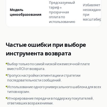
Предсказуемый
Избавляет от
тариф +
Модель
неожиданнос
прозрачная
ценообразования
при
оплата по
масштабиров
использованию
Частые ошибки при выборе
инструмента возврата
Выбор только по самой низкой ежемесячной плате
вместо ROI от возврата.
Пропуск настройки сегментации и стратегии
последовательности сообщений.
Использование одного универсального шаблона для всех
типов корзин.
Игнорирование передачи в поддержку покупателей,
ответивших возражениями.