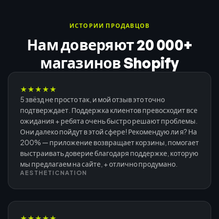
ИСТОРИИ ПРОДАВЦОВ
Нам доверяют 20 000+
магазинов Shopify
★
★
★
★
★
5 звёзд не просто так, и мой отзыв это точно
подтверждает. Поддержка клиентов превосходит все
ожидания + ребята очень быстро решают проблемы.
Они далеко пойдут в этой сфере! Рекомендую ли я? На
200% — приложение возвращает корзины, помогает
выстраивать доверие благодаря поддержке, которую
мы предлагаем на сайте, + отлично продумано.
AESTHETICNATION
★
★
★
★
★