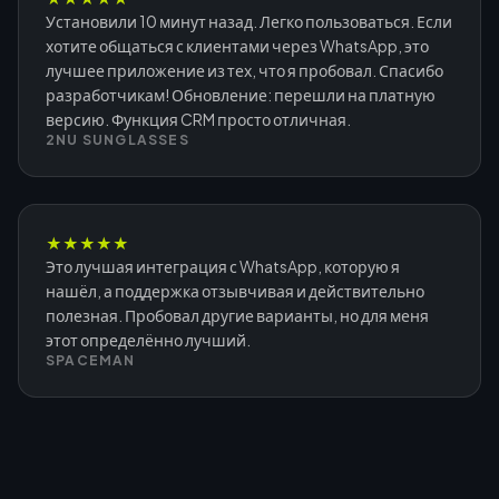
Установили 10 минут назад. Легко пользоваться. Если
хотите общаться с клиентами через WhatsApp, это
лучшее приложение из тех, что я пробовал. Спасибо
разработчикам! Обновление: перешли на платную
версию. Функция CRM просто отличная.
2NU SUNGLASSES
★
★
★
★
★
Это лучшая интеграция с WhatsApp, которую я
нашёл, а поддержка отзывчивая и действительно
полезная. Пробовал другие варианты, но для меня
этот определённо лучший.
SPACEMAN