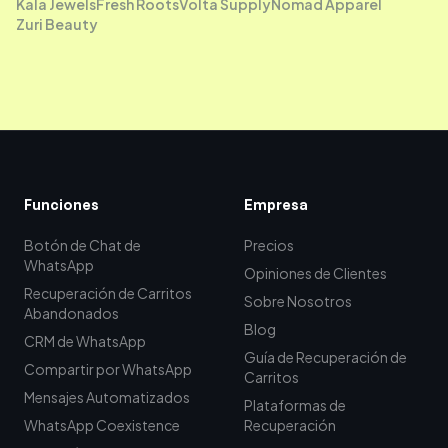
Kala Jewels
Fresh Roots
Volta Supply
Nomad Apparel
Zuri Beauty
Funciones
Empresa
Botón de Chat de
Precios
WhatsApp
Opiniones de Clientes
Recuperación de Carritos
Sobre Nosotros
Abandonados
Blog
CRM de WhatsApp
Guía de Recuperación de
Compartir por WhatsApp
Carritos
Mensajes Automatizados
Plataformas de
WhatsApp Coexistence
Recuperación