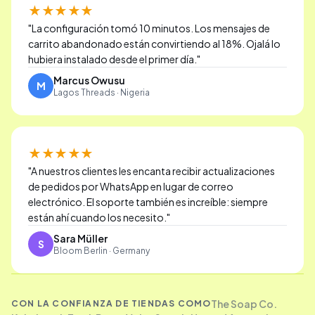
★★★★★
"
La configuración tomó 10 minutos. Los mensajes de
carrito abandonado están convirtiendo al 18%. Ojalá lo
hubiera instalado desde el primer día.
"
Marcus Owusu
M
Lagos Threads · Nigeria
★★★★★
"
A nuestros clientes les encanta recibir actualizaciones
de pedidos por WhatsApp en lugar de correo
electrónico. El soporte también es increíble: siempre
están ahí cuando los necesito.
"
Sara Müller
S
Bloom Berlin · Germany
The Soap Co.
CON LA CONFIANZA DE TIENDAS COMO