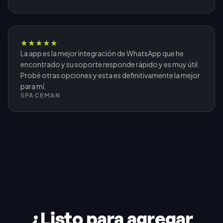
★
★
★
★
★
La app es la mejor integración de WhatsApp que he
encontrado y su soporte responde rápido y es muy útil.
Probé otras opciones y esta es definitivamente la mejor
para mí.
SPACEMAN
¿Listo para agregar