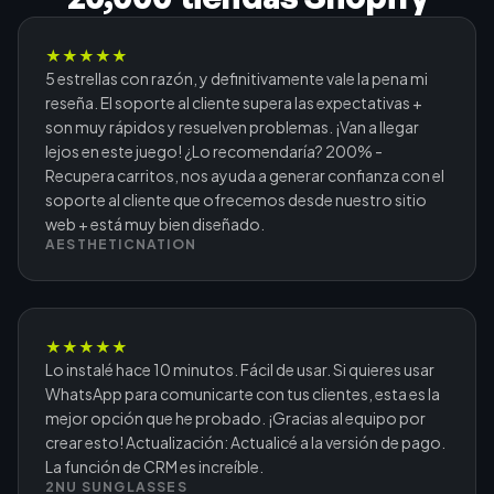
★
★
★
★
★
5 estrellas con razón, y definitivamente vale la pena mi
reseña. El soporte al cliente supera las expectativas +
son muy rápidos y resuelven problemas. ¡Van a llegar
lejos en este juego! ¿Lo recomendaría? 200% -
Recupera carritos, nos ayuda a generar confianza con el
soporte al cliente que ofrecemos desde nuestro sitio
web + está muy bien diseñado.
AESTHETICNATION
★
★
★
★
★
Lo instalé hace 10 minutos. Fácil de usar. Si quieres usar
WhatsApp para comunicarte con tus clientes, esta es la
mejor opción que he probado. ¡Gracias al equipo por
crear esto! Actualización: Actualicé a la versión de pago.
La función de CRM es increíble.
2NU SUNGLASSES