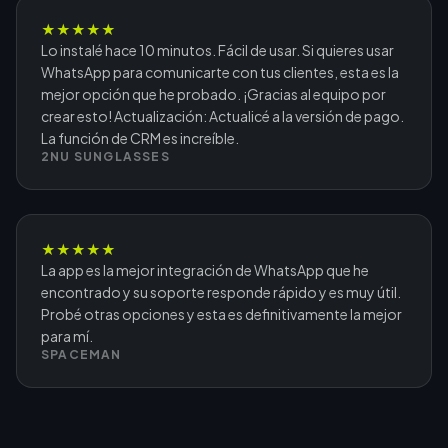
★
★
★
★
★
Lo instalé hace 10 minutos. Fácil de usar. Si quieres usar
WhatsApp para comunicarte con tus clientes, esta es la
mejor opción que he probado. ¡Gracias al equipo por
crear esto! Actualización: Actualicé a la versión de pago.
La función de CRM es increíble.
2NU SUNGLASSES
★
★
★
★
★
La app es la mejor integración de WhatsApp que he
encontrado y su soporte responde rápido y es muy útil.
Probé otras opciones y esta es definitivamente la mejor
para mí.
SPACEMAN