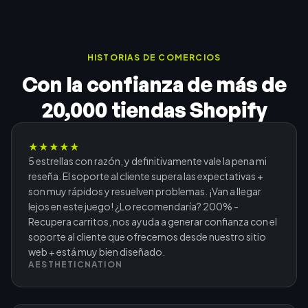
HISTORIAS DE COMERCIOS
Con la confianza de más de
20,000 tiendas Shopify
★
★
★
★
★
5 estrellas con razón, y definitivamente vale la pena mi
reseña. El soporte al cliente supera las expectativas +
son muy rápidos y resuelven problemas. ¡Van a llegar
lejos en este juego! ¿Lo recomendaría? 200% -
Recupera carritos, nos ayuda a generar confianza con el
soporte al cliente que ofrecemos desde nuestro sitio
web + está muy bien diseñado.
AESTHETICNATION