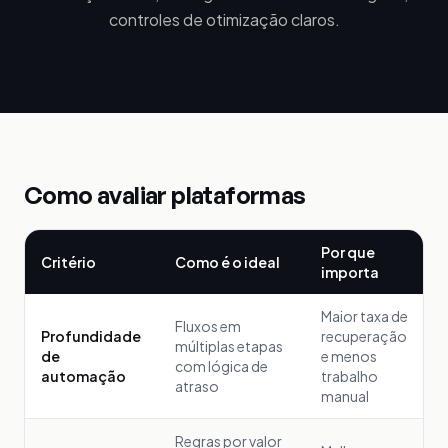
controles de otimização claros.
Como avaliar plataformas
Por que
Critério
Como é o ideal
importa
Maior taxa de
Fluxos em
Profundidade
recuperação
múltiplas etapas
de
e menos
com lógica de
automação
trabalho
atraso
manual
Regras por valor