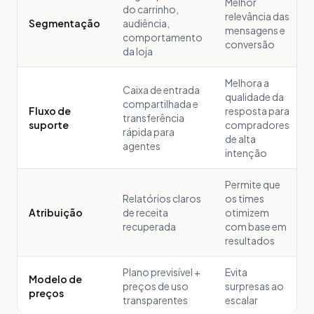
Melhor
do carrinho,
relevância das
Segmentação
audiência,
mensagens e
comportamento
conversão
da loja
Melhora a
Caixa de entrada
qualidade da
compartilhada e
Fluxo de
resposta para
transferência
suporte
compradores
rápida para
de alta
agentes
intenção
Permite que
Relatórios claros
os times
Atribuição
de receita
otimizem
recuperada
com base em
resultados
Plano previsível +
Evita
Modelo de
preços de uso
surpresas ao
preços
transparentes
escalar