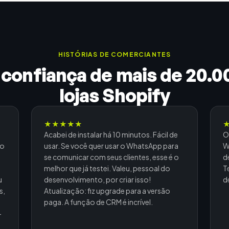
HISTÓRIAS DE COMERCIANTES
 confiança de mais de 20.0
lojas Shopify
★
★
★
★
★
Acabei de instalar há 10 minutos. Fácil de
O
ao
usar. Se você quer usar o WhatsApp para
W
se comunicar com seus clientes, esse é o
d
melhor que já testei. Valeu, pessoal do
T
u
desenvolvimento, por criar isso!
d
s,
Atualização: fiz upgrade para a versão
paga. A função de CRM é incrível.
+