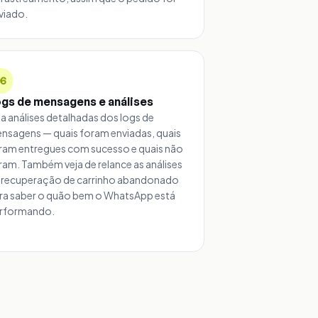
viado.
06
gs de mensagens e análises
ja análises detalhadas dos logs de
nsagens — quais foram enviadas, quais
ram entregues com sucesso e quais não
ram. Também veja de relance as análises
 recuperação de carrinho abandonado
ra saber o quão bem o WhatsApp está
rformando.