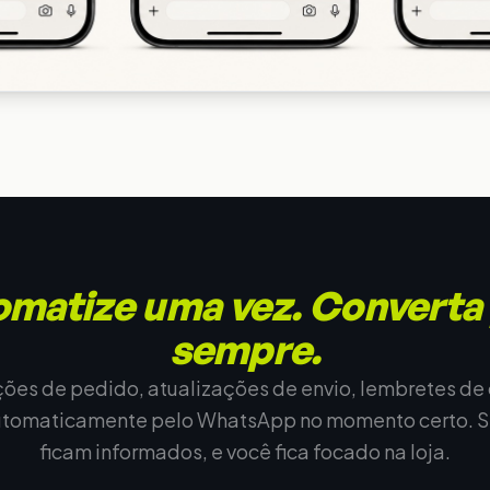
matize uma vez. Converta
sempre.
ões de pedido, atualizações de envio, lembretes de 
utomaticamente pelo WhatsApp no momento certo. Se
ficam informados, e você fica focado na loja.