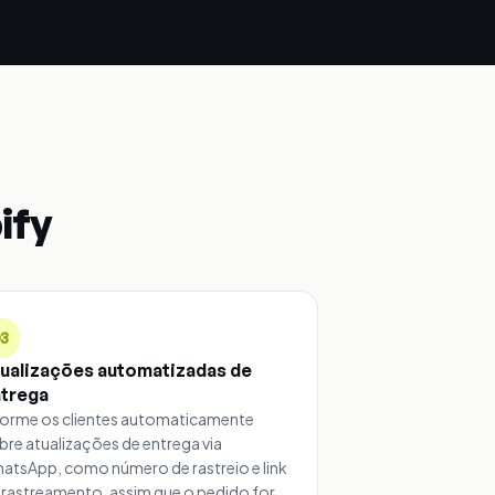
ify
03
ualizações automatizadas de
ntrega
forme os clientes automaticamente
bre atualizações de entrega via
atsApp, como número de rastreio e link
 rastreamento, assim que o pedido for