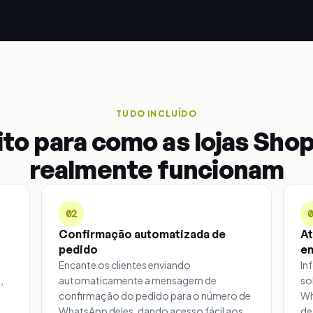
TUDO INCLUÍDO
ito para como as lojas Shop
realmente funcionam
02
Confirmação automatizada de
At
pedido
e
Encante os clientes enviando
In
,
automaticamente a mensagem de
so
confirmação do pedido para o número de
Wh
WhatsApp deles, dando acesso fácil aos
de