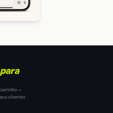
 para
carrinho —
us clientes