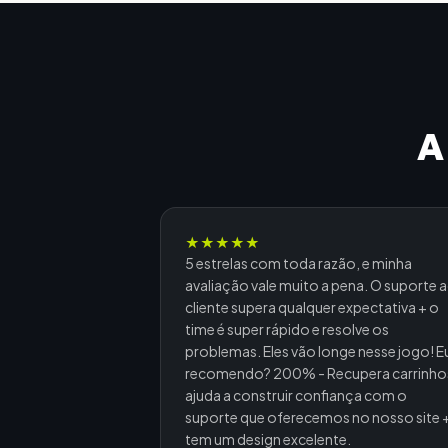
A
★
★
★
★
★
5 estrelas com toda razão, e minha
avaliação vale muito a pena. O suporte 
cliente supera qualquer expectativa + o
time é super rápido e resolve os
problemas. Eles vão longe nesse jogo! E
recomendo? 200% - Recupera carrinho
ajuda a construir confiança com o
suporte que oferecemos no nosso site 
tem um design excelente.