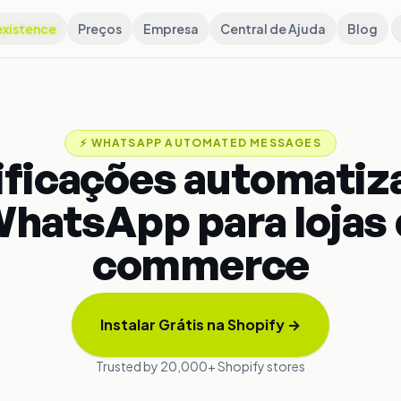
xistence
Preços
Empresa
Central de Ajuda
Blog
⚡
WHATSAPP AUTOMATED MESSAGES
ificações automatiz
WhatsApp para lojas 
commerce
Instalar Grátis na Shopify
→
Trusted by 20,000+ Shopify stores