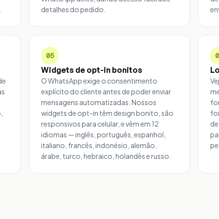
.
detalhes do pedido.
en
05
Widgets de opt-in bonitos
Lo
de
O WhatsApp exige o consentimento
Ve
as
explícito do cliente antes de poder enviar
me
mensagens automatizadas. Nossos
fo
,
widgets de opt-in têm design bonito, são
fo
responsivos para celular, e vêm em 12
de
idiomas — inglês, português, espanhol,
pa
italiano, francês, indonésio, alemão,
pe
árabe, turco, hebraico, holandês e russo.