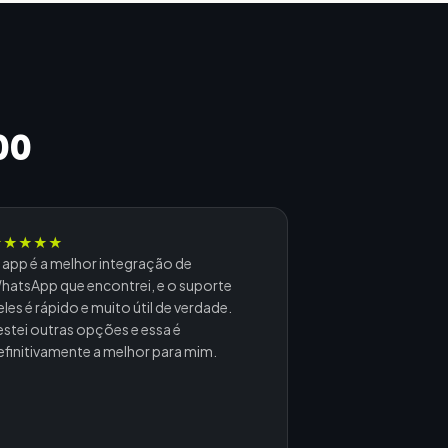
00
★
★
★
★
★
 app é a melhor integração de
hatsApp que encontrei, e o suporte
eles é rápido e muito útil de verdade.
estei outras opções e essa é
efinitivamente a melhor para mim.