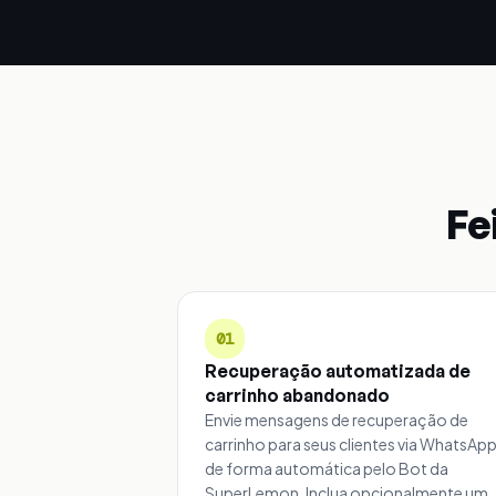
Fe
01
Recuperação automatizada de
carrinho abandonado
Envie mensagens de recuperação de
carrinho para seus clientes via WhatsApp
de forma automática pelo Bot da
SuperLemon. Inclua opcionalmente um