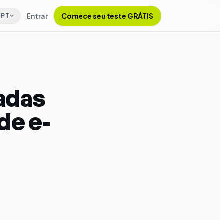
Entrar
Comece seu teste GRÁTIS
PT
adas
de e-