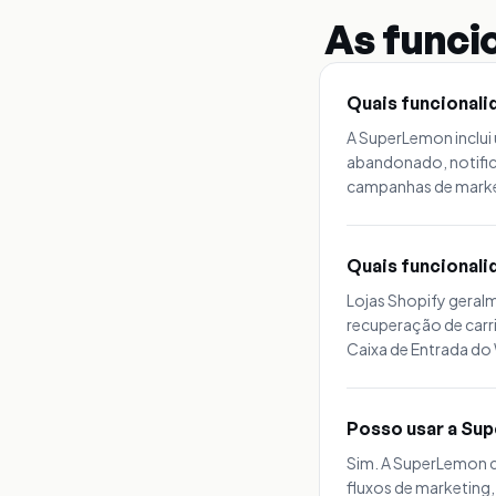
As funci
Quais funcionali
A SuperLemon inclui
abandonado, notifi
campanhas de market
Quais funcionali
Lojas Shopify gera
recuperação de carr
Caixa de Entrada d
Posso usar a Sup
Sim. A SuperLemon c
fluxos de marketing