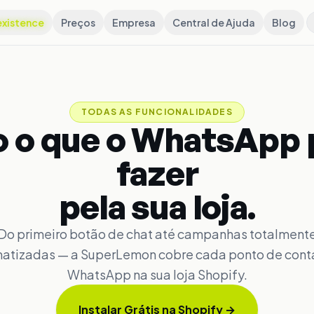
xistence
Preços
Empresa
Central de Ajuda
Blog
TODAS AS FUNCIONALIDADES
 o que o WhatsApp
fazer
pela sua loja.
Do primeiro botão de chat até campanhas totalment
atizadas — a SuperLemon cobre cada ponto de cont
WhatsApp na sua loja Shopify.
Instalar Grátis na Shopify
→