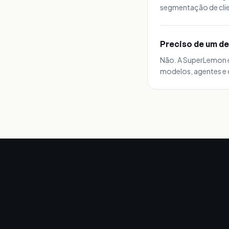
segmentação de clie
Preciso de um de
Não. A SuperLemon é
modelos, agentes e 