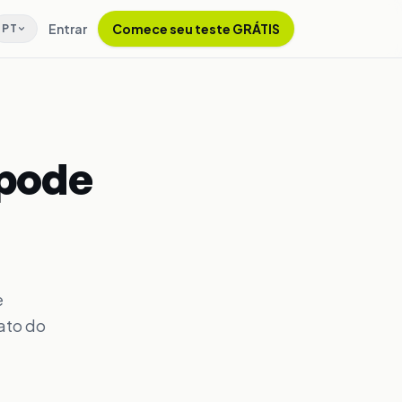
Entrar
Comece seu teste GRÁTIS
PT
 pode
e
ato do