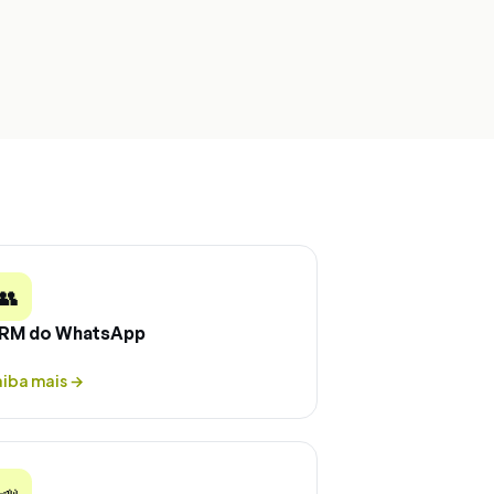
👥
RM do WhatsApp
aiba mais
→
📣