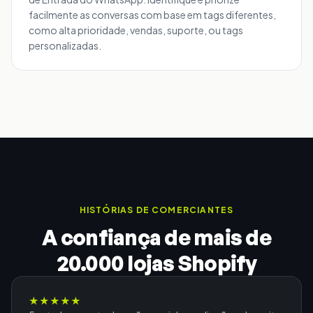
facilmente as conversas com base em tags diferentes,
como alta prioridade, vendas, suporte, ou tags
personalizadas.
HISTÓRIAS DE COMERCIANTES
A confiança de mais de
20.000 lojas Shopify
★
★
★
★
★