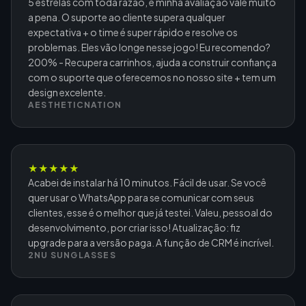
5 estrelas com toda razão, e minha avaliação vale muito
a pena. O suporte ao cliente supera qualquer
expectativa + o time é super rápido e resolve os
problemas. Eles vão longe nesse jogo! Eu recomendo?
200% - Recupera carrinhos, ajuda a construir confiança
com o suporte que oferecemos no nosso site + tem um
design excelente.
AESTHETICNATION
★
★
★
★
★
Acabei de instalar há 10 minutos. Fácil de usar. Se você
quer usar o WhatsApp para se comunicar com seus
clientes, esse é o melhor que já testei. Valeu, pessoal do
desenvolvimento, por criar isso! Atualização: fiz
upgrade para a versão paga. A função de CRM é incrível.
2NU SUNGLASSES