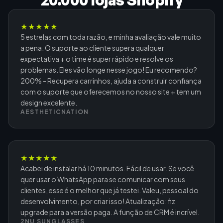
★
★
★
★
★
5 estrelas com toda razão, e minha avaliação vale muito
a pena. O suporte ao cliente supera qualquer
expectativa + o time é super rápido e resolve os
problemas. Eles vão longe nesse jogo! Eu recomendo?
200% - Recupera carrinhos, ajuda a construir confiança
com o suporte que oferecemos no nosso site + tem um
design excelente.
AESTHETICNATION
★
★
★
★
★
Acabei de instalar há 10 minutos. Fácil de usar. Se você
quer usar o WhatsApp para se comunicar com seus
clientes, esse é o melhor que já testei. Valeu, pessoal do
desenvolvimento, por criar isso! Atualização: fiz
upgrade para a versão paga. A função de CRM é incrível.
2NU SUNGLASSES