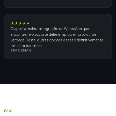
★
★
★
★
★
O app é a melhor integração de WhatsApp que
encontrei, e o suporte deles é rápido e muito útil de
verdade. Testei outras opções e essa é definitivamente
a melhor para mim.
SPACEMAN
FAQ