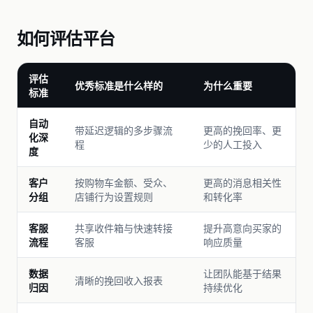
如何评估平台
评估
优秀标准是什么样的
为什么重要
标准
自动
带延迟逻辑的多步骤流
更高的挽回率、更
化深
程
少的人工投入
度
客户
按购物车金额、受众、
更高的消息相关性
分组
店铺行为设置规则
和转化率
客服
共享收件箱与快速转接
提升高意向买家的
流程
客服
响应质量
数据
让团队能基于结果
清晰的挽回收入报表
归因
持续优化